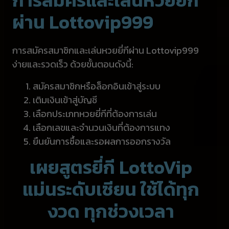
การสมัครและเล่นหวยยี่กี
ผ่าน Lottovip999
การสมัครสมาชิกและเล่นหวยยี่กีผ่าน Lottovip999
ง่ายและรวดเร็ว ด้วยขั้นตอนดังนี้:
สมัครสมาชิกหรือล็อกอินเข้าสู่ระบบ
เติมเงินเข้าสู่บัญชี
เลือกประเภทหวยยี่กีที่ต้องการเล่น
เลือกเลขและจำนวนเงินที่ต้องการแทง
ยืนยันการซื้อและรอผลการออกรางวัล
เผยสูตรยี่กี LottoVip
แม่นระดับเซียน ใช้ได้ทุก
งวด ทุกช่วงเวลา